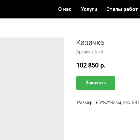
О нас
Услуги
Этапы работ
Казачка
Артикул:
5.74
102 850
р.
Заказать
Размер 165*82*82см, вес 581 