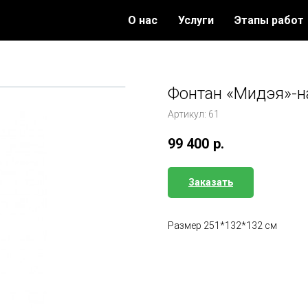
О нас
Услуги
Этапы работ
Фонтан «Мидэя»-н
Артикул:
61
99 400
р.
Заказать
Размер 251*132*132 см