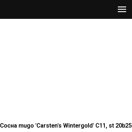
Сосна mugo 'Carsten's Wintergold' C11, st 20b25